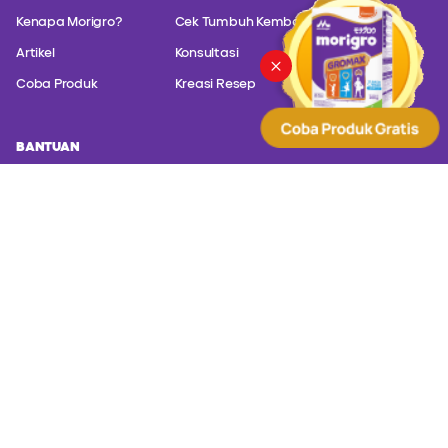
Kenapa Morigro?
Cek Tumbuh Kembang
Artikel
Konsultasi
Coba Produk
Kreasi Resep
BANTUAN
Hubungi customer service kami untuk konsultasi masalah produk
kami.
PT. Sanghiang Perkasa (Kalbe Nutritionals) Altira Business
Park Lt. 21 Jl. Yos Sudarso Kavling 85 - Jakarta Utara,
Jakarta 14350
(+62) 817 588 830
(+62) 8001 402000
customer@kalbenutritionals.com
Syarat dan Ketentuan
Kebijakan Privasi