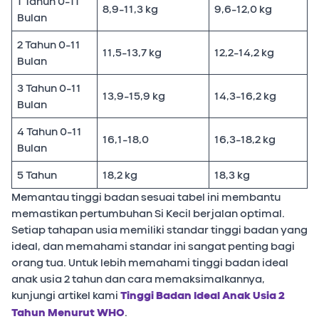
1 Tahun 0-11
8,9-11,3 kg
9,6-12,0 kg
Bulan
2 Tahun 0-11
11,5-13,7 kg
12,2-14,2 kg
Bulan
3 Tahun 0-11
13,9-15,9 kg
14,3-16,2 kg
Bulan
4 Tahun 0-11
16,1-18,0
16,3-18,2 kg
Bulan
5 Tahun
18,2 kg
18,3 kg
Memantau tinggi badan sesuai tabel ini membantu
memastikan pertumbuhan Si Kecil berjalan optimal.
Setiap tahapan usia memiliki standar tinggi badan yang
ideal, dan memahami standar ini sangat penting bagi
orang tua. Untuk lebih memahami tinggi badan ideal
anak usia 2 tahun dan cara memaksimalkannya,
kunjungi artikel kami
Tinggi Badan Ideal Anak Usia 2
Tahun Menurut WHO
.