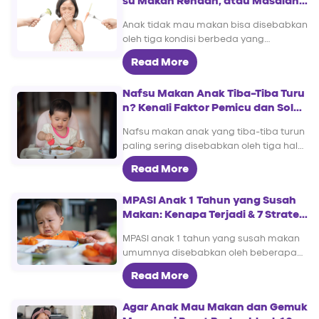
su Makan Rendah, atau Masalah
Medis? Ini Cara Membedakannya
Anak tidak mau makan bisa disebabkan
oleh tiga kondisi berbeda yang
membutuhkan penanganan berbeda
Read More
pula. Pertama, GTM atau behavioral,
yaitu anak menolak makan tetapi
Nafsu Makan Anak Tiba-Tiba Turu
sebenarnya masih lapar. Kedua, nafsu
n? Kenali Faktor Pemicu dan Solus
makan anak rendah secara fisiologis,
inya
misalnya karena growth plateau atau
Nafsu makan anak yang tiba-tiba turun
kemungkinan kekurangan mikronutrien
paling sering disebabkan oleh tiga hal
tertentu. Ketiga, masalah medis seperti
yang sebenarnya normal, yaitu
sariawan, infeksi, GERD, sembelit, atau
Read More
perlambatan pertumbuhan (growth
gangguan menelan yang […]
plateau), infeksi ringan yang sedang
MPASI Anak 1 Tahun yang Susah
berkembang, atau kebosanan
Makan: Kenapa Terjadi & 7 Strateg
terhadap menu yang diberikan setiap
i Pemberian yang Tepat
hari. Pada banyak kasus, kondisi ini
MPASI anak 1 tahun yang susah makan
hanya berlangsung beberapa hari
umumnya disebabkan oleh beberapa
hingga satu atau dua minggu dan akan
hal yang masih berkaitan dengan
membaik dengan sendirinya setelah
Read More
tumbuh kembang, mulai dari growth
penyebabnya teratasi. […]
plateau atau kebutuhan kalori yang
Agar Anak Mau Makan dan Gemuk
tidak lagi naik secepat masa bayi, fase