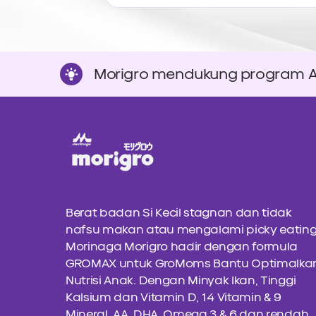
Morigro mendukung program ASI
Berat badan Si Kecil stagnan dan tidak
nafsu makan atau mengalami picky eatin
Morinaga Morigro hadir dengan formula
GROMAX untuk GroMoms Bantu Optimalka
Nutrisi Anak. Dengan Minyak Ikan, Tinggi
Kalsium dan Vitamin D, 14 Vitamin & 9
Mineral, AA, DHA, Omega 3 & 6 dan rendah