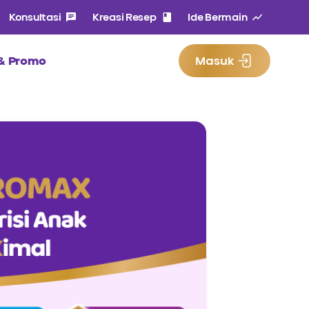
Konsultasi
Kreasi Resep
Ide Bermain
 & Promo
Masuk