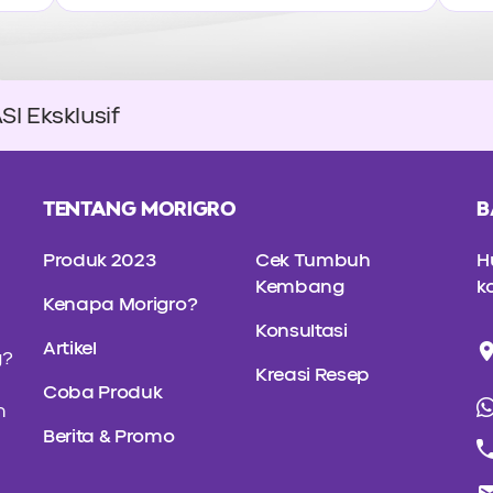
 Eksklusif
TENTANG MORIGRO
B
Produk 2023
Cek Tumbuh
H
Kembang
k
Kenapa Morigro?
Konsultasi
Artikel
g?
Kreasi Resep
Coba Produk
n
Berita & Promo