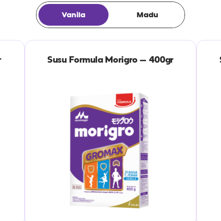
Vanila
Madu
r
Susu Formula Morigro – 400gr