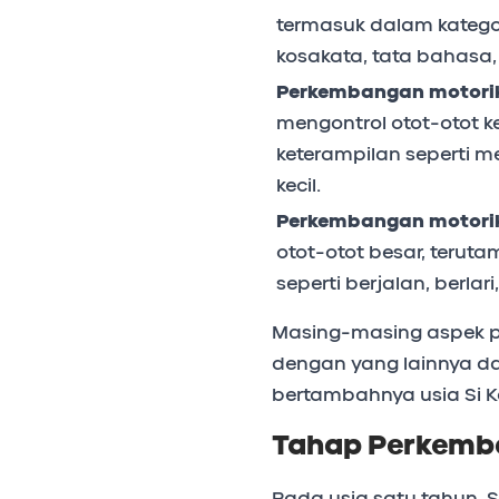
termasuk dalam kategor
kosakata, tata bahasa
Perkembangan motorik
mengontrol otot-otot ke
keterampilan seperti
kecil.
Perkembangan motorik
otot-otot besar, teruta
seperti berjalan, berl
Masing-masing aspek p
dengan yang lainnya d
bertambahnya usia Si Ke
Tahap Perkemb
Pada usia satu tahun, S