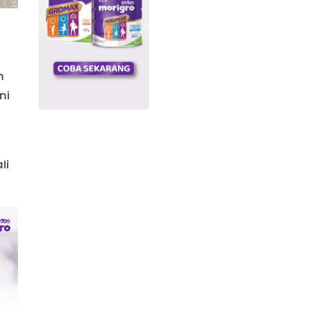
h
ni
li