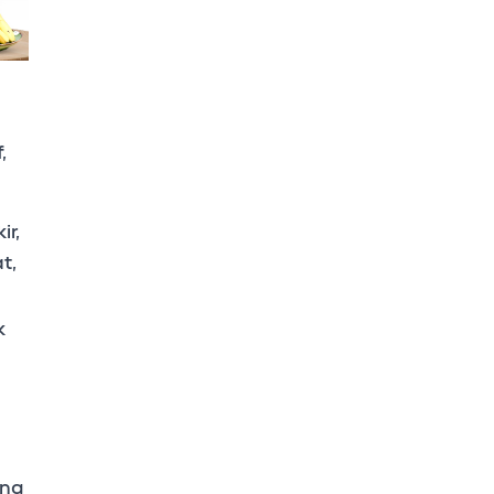
,
ir,
t,
k
ang