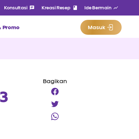
Konsultasi
Kreasi Resep
Ide Bermain
 & Promo
Masuk
Bagikan
-3