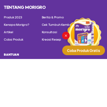
TENTANG MORIGRO
Produk 2023
Berita & Promo
Kenapa Morigro?
Cek Tumbuh Kembang
Artikel
Konsultasi
Coba Produk
Kreasi Resep
BANTUAN
Hubungi customer service kami untuk konsultasi masalah produk
kami.
PT. Sanghiang Perkasa (Kalbe Nutritionals) Altira Business
Park Lt. 21 Jl. Yos Sudarso Kavling 85 - Jakarta Utara,
Jakarta 14350
(+62) 817 588 830
(+62) 8001 402000