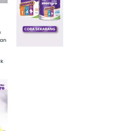
n
dan
ak