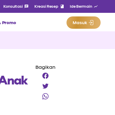
Konsultasi
Kreasi Resep
Ide Bermain
 & Promo
Masuk
Bagikan
 Anak