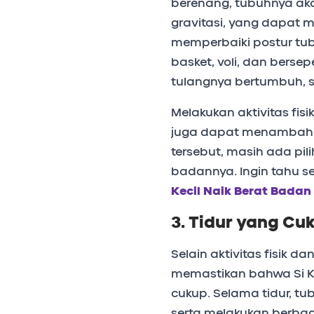
berenang, tubuhnya a
gravitasi, yang dapat
memperbaiki postur tub
basket, voli, dan bers
tulangnya bertumbuh, se
Melakukan aktivitas fisi
juga dapat menambah be
tersebut, masih ada pili
badannya. Ingin tahu se
Kecil Naik Berat Badan
3. Tidur yang Cu
Selain aktivitas fisik d
memastikan bahwa Si Ke
cukup. Selama tidur, t
serta melakukan berbag