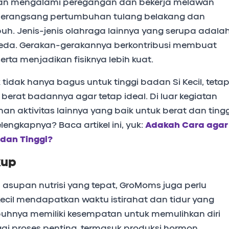
kan mengalami peregangan dan bekerja melawan
 merangsang pertumbuhan tulang belakang dan
uh. Jenis-jenis olahraga lainnya yang serupa adala
epeda. Gerakan-gerakannya berkontribusi membuat
rta menjadikan fisiknya lebih kuat.
k tidak hanya bagus untuk tinggi badan Si Kecil, tetap
rat badannya agar tetap ideal. Di luar kegiatan
han aktivitas lainnya yang baik untuk berat dan tingg
lengkapnya? Baca artikel ini, yuk:
Adakah Cara agar 
 dan Tinggi?
kup
an asupan nutrisi yang tepat, GroMoms juga perlu
cil mendapatkan waktu istirahat dan tidur yang
ubuhnya memiliki kesempatan untuk memulihkan diri
ai proses penting, termasuk produksi hormon