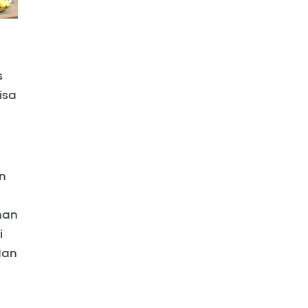
s
isa
an
han
i
dan