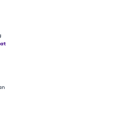
g
at
an