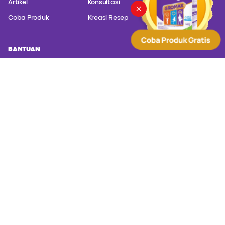
Artikel
Konsultasi
Coba Produk
Kreasi Resep
BANTUAN
Hubungi customer service kami untuk konsultasi masalah produk
kami.
PT. Sanghiang Perkasa (Kalbe Nutritionals) Altira Business
Park Lt. 21 Jl. Yos Sudarso Kavling 85 - Jakarta Utara,
Jakarta 14350
(+62) 817 588 830
(+62) 8001 402000
customer@kalbenutritionals.com
Syarat dan Ketentuan
Kebijakan Privasi
Copyright ©2023 MORIGRO. All Rights Reserved