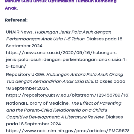
Minum Susu untuk Optimalkan Tumbuh Kembang
Anak
.
Referensi:
UNAIR News.
Hubungan Jenis Pola Asuh dengan
Perkembangan Anak Usia 1-5 Tahun.
Diakses pada 18
September 2024.
https://news.unair.ac.id/2020/09/16/hubungan-
jenis-pola-asuh-dengan-perkembangan-anak-usia-1-
5-tahun/
Repository UKSW.
Hubungan Antara Pola Asuh Orang
Tua dengan Kemandirian Anak Usia Dini.
Diakses pada
18 September 2024.
https://repository.uksw.edu/bitstream/123456789/167
National Library of Medicine.
The Effect of Parenting
and the Parent-Child Relationship on a Child’s
Cognitive Development: A Literature Review.
Diakses
pada 18 September 2024.
https://www.ncbi.nlm.nih.gov/pmc/articles/PMC96784