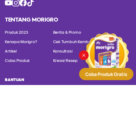
TENTANG MORIGRO
Produk 2023
Berita & Promo
Kenapa Morigro?
Cek Tumbuh Kembang
Artikel
Konsultasi
Coba Produk
Kreasi Resep
BANTUAN
Hubungi customer service kami untuk konsultasi masalah produk
kami.
PT. Sanghiang Perkasa (Kalbe Nutritionals) Altira Business
Park Lt. 21 Jl. Yos Sudarso Kavling 85 - Jakarta Utara,
Jakarta 14350
(+62) 817 588 830