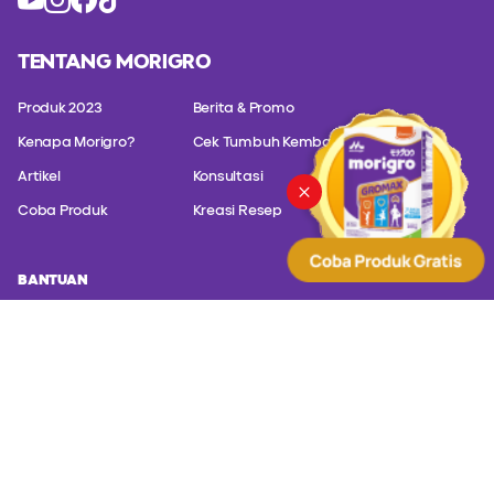
TENTANG MORIGRO
Produk 2023
Berita & Promo
Kenapa Morigro?
Cek Tumbuh Kembang
Artikel
Konsultasi
Coba Produk
Kreasi Resep
BANTUAN
Hubungi customer service kami untuk konsultasi masalah produk
kami.
PT. Sanghiang Perkasa (Kalbe Nutritionals) Altira Business
Park Lt. 21 Jl. Yos Sudarso Kavling 85 - Jakarta Utara,
Jakarta 14350
(+62) 817 588 830
(+62) 8001 402000