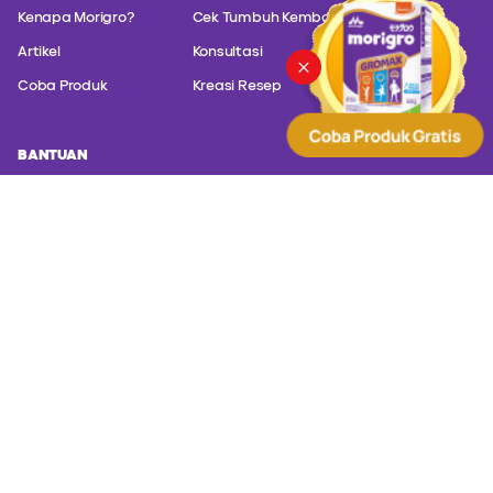
Kenapa Morigro?
Cek Tumbuh Kembang
Artikel
Konsultasi
Coba Produk
Kreasi Resep
BANTUAN
Hubungi customer service kami untuk konsultasi masalah produk
kami.
PT. Sanghiang Perkasa (Kalbe Nutritionals) Altira Business
Park Lt. 21 Jl. Yos Sudarso Kavling 85 - Jakarta Utara,
Jakarta 14350
(+62) 817 588 830
(+62) 8001 402000
customer@kalbenutritionals.com
Syarat dan Ketentuan
Kebijakan Privasi