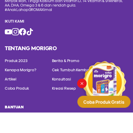
Minyak Ikan, Tinggi Kalsium dan Vitamin D, 14 Vitamin & 9 Mineral,
AA, DHA, Omega 3 & 6 dan rendah gula.
#AnakLahapGROMAXimal
IKUTI KAMI
TENTANG MORIGRO
Produk 2023
Berita & Promo
Kenapa Morigro?
Cek Tumbuh Kembang
Artikel
Konsultasi
Coba Produk
Kreasi Resep
BANTUAN
Hubungi customer service kami untuk konsultasi masalah produk
kami.
PT. Sanghiang Perkasa (Kalbe Nutritionals) Altira Business