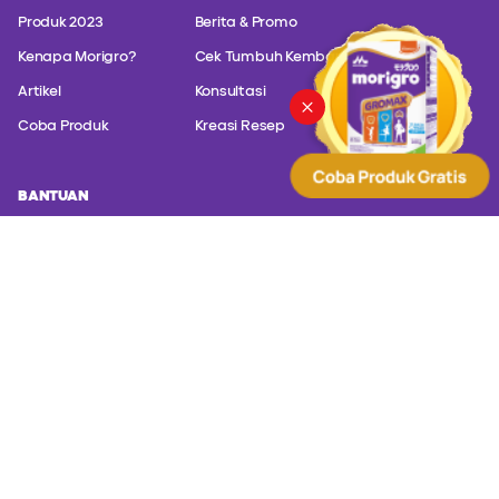
Produk 2023
Berita & Promo
Kenapa Morigro?
Cek Tumbuh Kembang
Artikel
Konsultasi
Coba Produk
Kreasi Resep
BANTUAN
Hubungi customer service kami untuk konsultasi masalah produk
kami.
PT. Sanghiang Perkasa (Kalbe Nutritionals) Altira Business
Park Lt. 21 Jl. Yos Sudarso Kavling 85 - Jakarta Utara,
Jakarta 14350
(+62) 817 588 830
(+62) 8001 402000
customer@kalbenutritionals.com