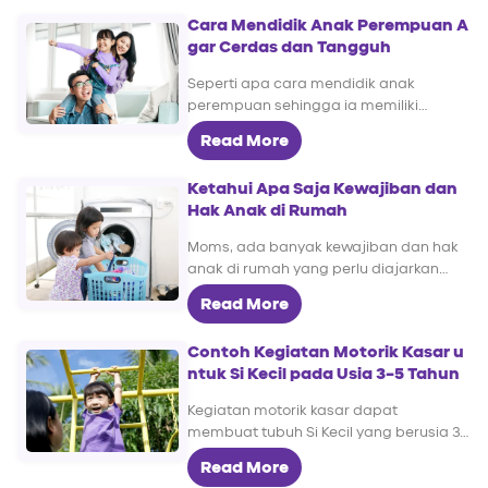
pilihannya.
Cara Mendidik Anak Perempuan A
gar Cerdas dan Tangguh
Seperti apa cara mendidik anak
perempuan sehingga ia memiliki
kecerdasan dan karakter yang
Read More
tangguh? Yuk Moms, pelajari
lengkapnya di sini.
Ketahui Apa Saja Kewajiban dan
Hak Anak di Rumah
Moms, ada banyak kewajiban dan hak
anak di rumah yang perlu diajarkan
pada Si Kecil. Apa saja dan
Read More
bagaimana? Simak yang berikut ini, yuk.
Contoh Kegiatan Motorik Kasar u
ntuk Si Kecil pada Usia 3-5 Tahun
Kegiatan motorik kasar dapat
membuat tubuh Si Kecil yang berusia 3-
5 tahun lebih gesit. Yuk, simak contoh
Read More
kegiatan yang cocok untuknya di sini.