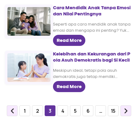
Cara Mendidik Anak Tanpa Emosi
dan Nilai Pentingnya
Seperti apa cara mendidik anak tanpa
emosi dan mengapa ini penting? Yuk
Moms, pelajari selengkapnya berikut ini,
Read More
ya.
Kelebihan dan Kekurangan dari P
ola Asuh Demokratis bagi Si Kecil
Meskipun ideal, tetapi pola asuh
demokratis juga tetap memiliki
kekurangan bagi Si Kecil. Yuk, simak apa
Read More
saja kelebihan dan kekurangannya di
sini.
1
2
3
4
5
6
…
15
Paginasi
pos