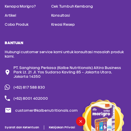
Kenapa Morigro?
Cek Tumbuh Kembang
Artikel
Konsultasi
Coba Produk
Kreasi Resep
BANTUAN
Hubungi customer service kami untuk konsultasi masalah produk
kami.
PT. Sanghiang Perkasa (Kalbe Nutritionals) Altira Business
Park Lt. 21 Jl. Yos Sudarso Kavling 85 - Jakarta Utara,
Jakarta 14350
(+62) 817 588 830
(+62) 8001 402000
customer@kalbenutritionals.com
Syarat dan Ketentuan
Kebijakan Privasi