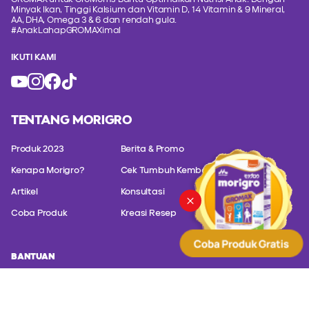
Minyak Ikan, Tinggi Kalsium dan Vitamin D, 14 Vitamin & 9 Mineral,
AA, DHA, Omega 3 & 6 dan rendah gula.
#AnakLahapGROMAXimal
IKUTI KAMI
TENTANG MORIGRO
Produk 2023
Berita & Promo
Kenapa Morigro?
Cek Tumbuh Kembang
Artikel
Konsultasi
Coba Produk
Kreasi Resep
BANTUAN
Hubungi customer service kami untuk konsultasi masalah produk
kami.